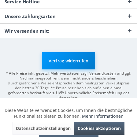
Service Hotline
Unsere Zahlungsarten
Wir versenden mit:
Vertrag widerrufen
* Alle Preise inkl. gesetzl. Mehrwertsteuer zzgl.
Versandkosten
und ggf.
Nachnahmegebühren, wenn nicht anders beschrieben.
Durchgestrichene Preise entsprechen dem niedrigsten Verkaufspreis
der letzten 30 Tage. ** Preise beziehen sich auf einen einmal
geforderten Verkaufspreis. UVP: Unverbindliche Preisempfehlung des
Herstellers.
© 2026 Digitale Fotografien | Entwicklung & Support by
Pro-Webs.de
Diese Website verwendet Cookies, um Ihnen die bestmögliche
Aktiv
Funktionale
Funktionalität bieten zu können.
Mehr Informationen
Datenschutzeinstellungen
Cookies akzeptieren
Inaktiv
Marketing