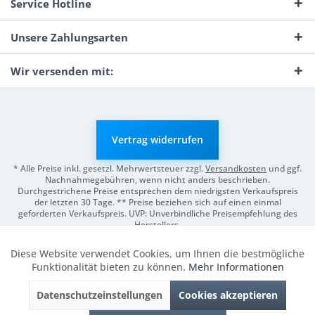
Service Hotline
Unsere Zahlungsarten
Wir versenden mit:
Vertrag widerrufen
* Alle Preise inkl. gesetzl. Mehrwertsteuer zzgl.
Versandkosten
und ggf.
Nachnahmegebühren, wenn nicht anders beschrieben.
Durchgestrichene Preise entsprechen dem niedrigsten Verkaufspreis
der letzten 30 Tage. ** Preise beziehen sich auf einen einmal
geforderten Verkaufspreis. UVP: Unverbindliche Preisempfehlung des
Herstellers.
© 2026 Digitale Fotografien | Entwicklung & Support by
Pro-Webs.de
Diese Website verwendet Cookies, um Ihnen die bestmögliche
Aktiv
Funktionale
Funktionalität bieten zu können.
Mehr Informationen
Datenschutzeinstellungen
Cookies akzeptieren
Inaktiv
Marketing