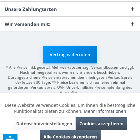
Unsere Zahlungsarten
Wir versenden mit:
Vertrag widerrufen
* Alle Preise inkl. gesetzl. Mehrwertsteuer zzgl.
Versandkosten
und ggf.
Nachnahmegebühren, wenn nicht anders beschrieben.
Durchgestrichene Preise entsprechen dem niedrigsten Verkaufspreis
der letzten 30 Tage. ** Preise beziehen sich auf einen einmal
geforderten Verkaufspreis. UVP: Unverbindliche Preisempfehlung des
Herstellers.
© 2026 Digitale Fotografien | Entwicklung & Support by
Pro-Webs.de
Diese Website verwendet Cookies, um Ihnen die bestmögliche
Aktiv
Funktionale
Funktionalität bieten zu können.
Mehr Informationen
Datenschutzeinstellungen
Cookies akzeptieren
Inaktiv
Marketing
Alle Cookies akzeptieren