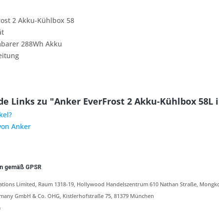
rost 2 Akku-Kühlbox 58
ät
barer 288Wh Akku
eitung
e Links zu "Anker EverFrost 2 Akku-Kühlbox 58L 
kel?
von Anker
en gemäß GPSR
tions Limited, Raum 1318-19, Hollywood Handelszentrum 610 Nathan Straße, Mongk
any GmbH & Co. OHG, Kistlerhofstraße 75, 81379 München
m