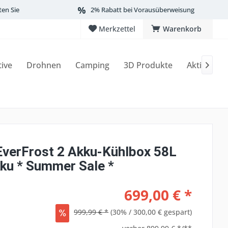
ten Sie
2% Rabatt bei Vorausüberweisung
Merkzettel
Warenkorb
tive
Drohnen
Camping
3D Produkte
Aktionen

EverFrost 2 Akku-Kühlbox 58L
kku * Summer Sale *
699,00 € *
999,99 € *
(30% / 300,00 € gespart)