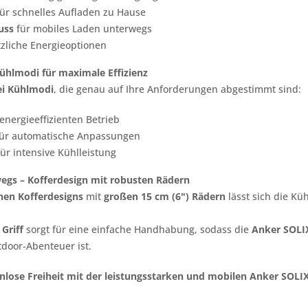
ür schnelles Aufladen zu Hause
uss
für mobiles Laden unterwegs
tzliche Energieoptionen
Kühlmodi für maximale Effizienz
ei Kühlmodi
, die genau auf Ihre Anforderungen abgestimmt sind:
energieeffizienten Betrieb
ür automatische Anpassungen
ür intensive Kühlleistung
wegs – Kofferdesign mit robusten Rädern
hen Kofferdesigns
mit
großen 15 cm (6") Rädern
lässt sich die K
Griff
sorgt für eine einfache Handhabung, sodass die
Anker SOLIX
door-Abenteuer ist.
nlose Freiheit mit der leistungsstarken und mobilen Anker SOLIX