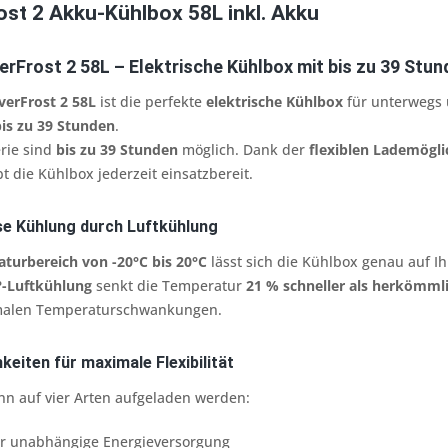
ost 2 Akku-Kühlbox 58L inkl. Akku
rFrost 2 58L – Elektrische Kühlbox mit bis zu 39 Stun
verFrost 2 58L
ist die perfekte
elektrische Kühlbox
für unterwegs 
bis zu 39 Stunden
.
erie sind
bis zu 39 Stunden
möglich. Dank der
flexiblen Lademögli
t die Kühlbox jederzeit einsatzbereit.
se Kühlung durch Luftkühlung
turbereich von -20°C bis 20°C
lässt sich die Kühlbox genau auf Ih
°-Luftkühlung
senkt die Temperatur
21 % schneller als herkömm
malen Temperaturschwankungen.
keiten für maximale Flexibilität
n auf vier Arten aufgeladen werden:
r unabhängige Energieversorgung