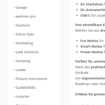
AC-Steckdose
f
Savage
DC-Autoanschl
USB-C
für zusä
walimex pro
Drei einstellbare 
mantona
Wählen Sie aus
dr
Falcon Eyes
Eco-Modus
für 
StudioKing
Smart-Modus
f
Look Solutions
Power-Modus
f
Samyang
Perfekt für unter
Dank des
praktisc
Laowa
Gelände.
Der
ergonomische 
Picture Instruments
Roadtrips oder Out
GLAMSERIES
Erleben Sie grenze
Instarter