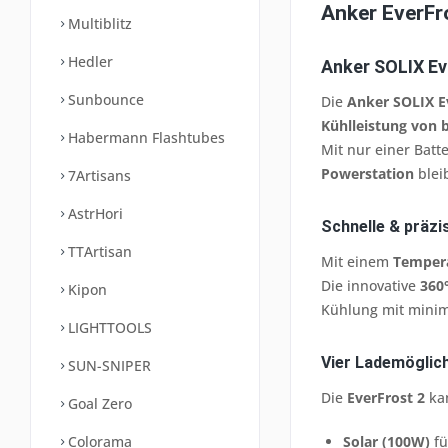
Anker EverFr
Multiblitz
Hedler
Anker SOLIX Eve
Sunbounce
Die
Anker SOLIX E
Kühlleistung von 
Habermann Flashtubes
Mit nur einer Batt
Powerstation
bleib
7Artisans
AstrHori
Schnelle & präzi
TTArtisan
Mit einem
Tempera
Die innovative
360
Kipon
Kühlung mit mini
LIGHTTOOLS
Vier Lademöglich
SUN-SNIPER
Die
EverFrost 2
kan
Goal Zero
Colorama
Solar (100W)
fü