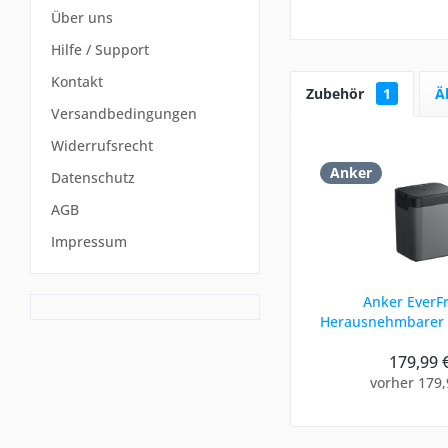
Über uns
Hilfe / Support
Kontakt
Zubehör
1
Ä
Versandbedingungen
Widerrufsrecht
Anker
Datenschutz
AGB
Impressum
Anker EverFr
Herausnehmbarer
für EverFrost 2
179,99 
vorher 179,