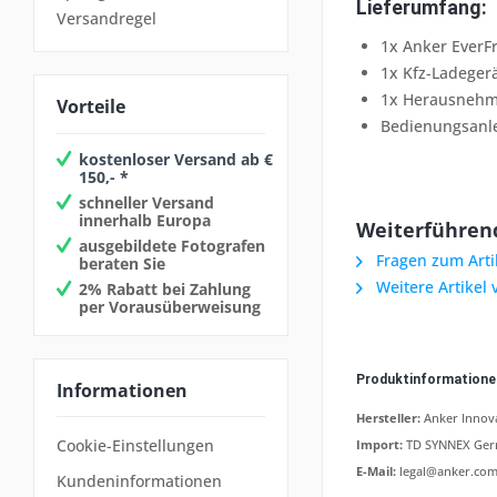
Lieferumfang:
Versandregel
1x Anker EverF
1x Kfz-Ladeger
1x Herausnehm
Vorteile
Bedienungsanl
kostenloser Versand ab €
150,- *
schneller Versand
innerhalb Europa
Weiterführend
ausgebildete Fotografen
Fragen zum Arti
beraten Sie
Weitere Artikel 
2% Rabatt bei Zahlung
per Vorausüberweisung
Produktinformation
Informationen
Hersteller:
Anker Innova
Cookie-Einstellungen
Import:
TD SYNNEX Germ
E-Mail:
legal@anker.co
Kundeninformationen