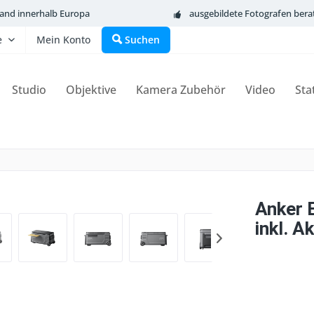
sand innerhalb Europa
ausgebildete Fotografen bera
e
Mein Konto
Suchen
Studio
Objektive
Kamera Zubehör
Video
Sta
Anker 
inkl. A